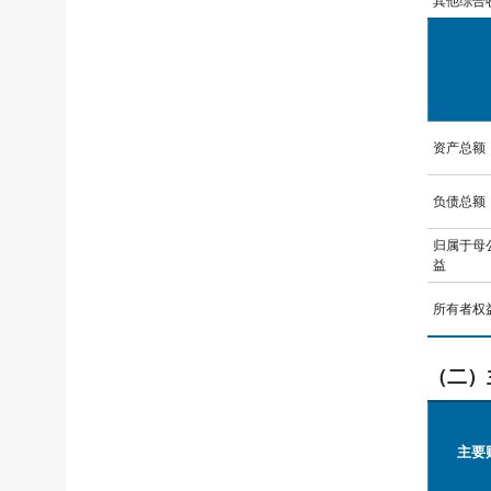
其他综合
资产总额
负债总额
归属于母
益
所有者权
（二）
主要