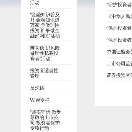
活动
“守护投资
“金融知识普及
《中华人民
月 金融知识进
万家 争做理性
“保护投资者
投资者 争做金
融好网民”活动
“保护投资者
辨真伪·识风险
中国证监会
做理性私募投
资者”活动
上市公司监
投资者适当性
证券投资者
管理
反洗钱
WIW专栏
“诚实守信 做受
尊敬的上市公
司”投资者保护
专项行动