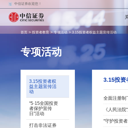
中信证券欢迎您！
>
>
>
首页
投资者教育
专项活动
3.15投资者权益主题宣传活动
专项活动
3.15
3.15投资者权
益主题宣传活
动
全面注册制
“5·15全国投资
者保护宣传
《人民法院
日”活动
“守护投资
打击非法证券