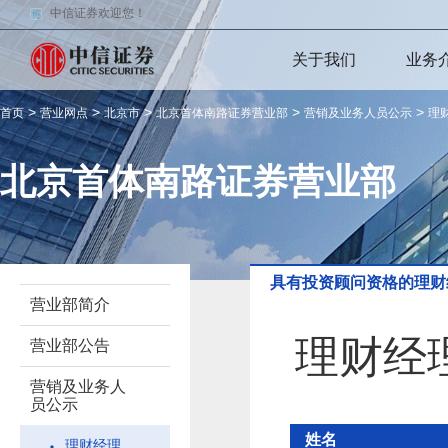
中信证券欢迎您！
关于我们
业务
>
>
>
>
>
首页
营业网点
北京市
北京首体南路证券营业部
营销及业务人员公示
理
北京首体南路证券营业部
具有投资顾问资格的理财
营业部简介
理财经
营业部公告
营销及业务人
员公示
姓名
理财经理