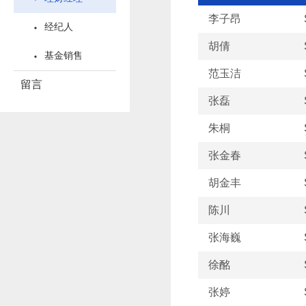
李子昂
经纪人
胡倩
基金销售
范玉洁
留言
张磊
朱桐
张金春
胡金丰
陈川
张海巍
徐酩
张婷