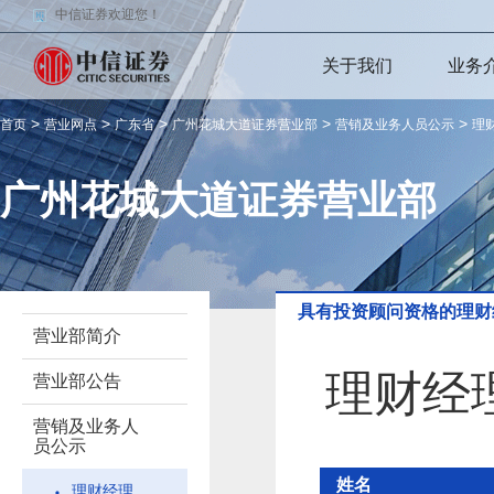
中信证券欢迎您！
关于我们
业务
>
>
>
>
>
首页
营业网点
广东省
广州花城大道证券营业部
营销及业务人员公示
理
广州花城大道证券营业部
具有投资顾问资格的理财
营业部简介
理财经
营业部公告
营销及业务人
员公示
姓名
理财经理