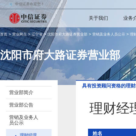
中信证券欢迎您！
关于我们
业务
>
>
>
>
>
首页
营业网点
辽宁省
沈阳市府大路证券营业部
营销及业务人员公示
理
沈阳市府大路证券营业部
具有投资顾问资格的理财
营业部简介
理财经
营业部公告
营销及业务人
员公示
姓名
理财经理