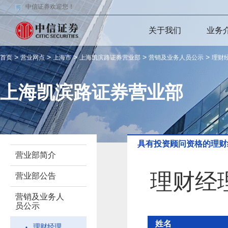
中信证券欢迎您！
关于我们
业务
>
>
>
>
>
首页
营业网点
上海市
上海凯滨路证券营业部
营销及业务人员公示
理财
上海凯滨路证券营业部
具有投资顾问资格的理财
营业部简介
理财经
营业部公告
营销及业务人
员公示
姓名
理财经理