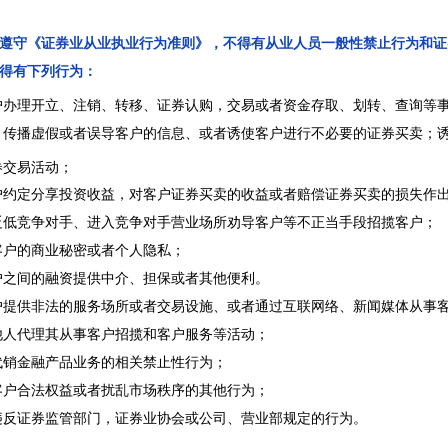
遵守《证券业从业执业行为准则》，不得有从业人员一般性禁止行为和证
得有下列行为：
户办理开立、注销、转移、证券认购，交易或者资金存取、划转、查询等
、传播虚假或者误导客户的信息、或者诱使客户进行不必要的证券买卖；
券交易活动；
户约定分享投资收益，对客户证券买卖的收益或者赔偿证券买卖的损失作
贬低竞争对手、进入竞争对手营业场所劝导客户等不正当手段招揽客户；
客户的商业秘密或者个人隐私；
户之间的融资提供中介、担保或者其他便利。
户提供非法的服务场所或者交易设施、或者通过互联网络、新闻媒体从事
他人代理其从事客户招揽和客户服务等活动；
代销金融产品业务的相关禁止性行为；
客户合法权益或者扰乱市场秩序的其他行为；
违反证券监管部门，证券业协会或公司、营业部规定的行为。