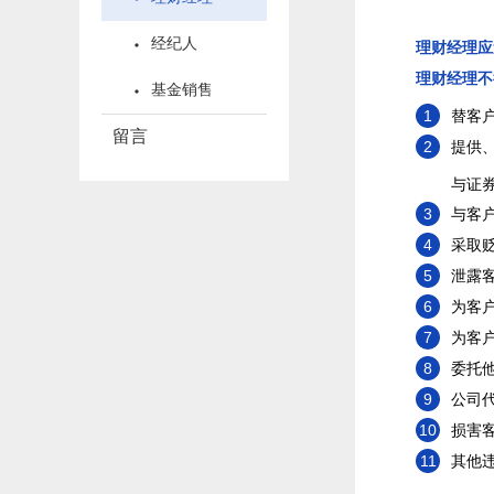
经纪人
理财经理应
理财经理不
基金销售
1
替客
留言
2
提供
与证
3
与客
4
采取
5
泄露
6
为客
7
为客
8
委托
9
公司
10
损害
11
其他