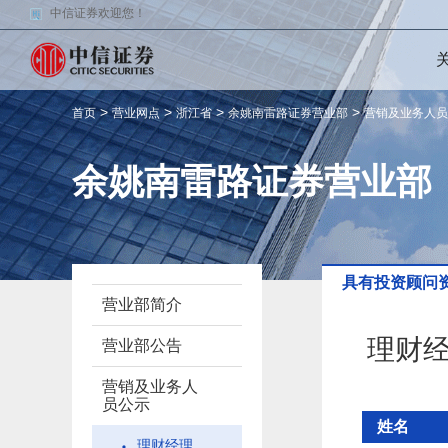
中信证券欢迎您！
>
>
>
>
首页
营业网点
浙江省
余姚南雷路证券营业部
营销及业务人员
余姚南雷路证券营业部
具有投资顾问
营业部简介
理财
营业部公告
营销及业务人
员公示
姓名
理财经理