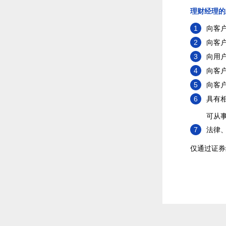
理财经理的
1
向客
2
向客
3
向用
4
向客
5
向客
6
具有
可从
7
法律
仅通过证券