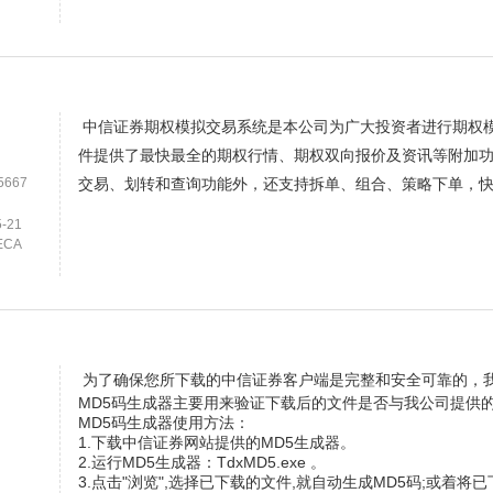
中信证券期权模拟交易系统是本公司为广大投资者进行期权
件提供了最快最全的期权行情、期权双向报价及资讯等附加
5667
交易、划转和查询功能外，还支持拆单、组合、策略下单，
-21
ECA
为了确保您所下载的中信证券客户端是完整和安全可靠的，我
MD5码生成器主要用来验证下载后的文件是否与我公司提供
MD5码生成器使用方法：
1.下载中信证券网站提供的MD5生成器。
2.运行MD5生成器：TdxMD5.exe 。
3.点击"浏览",选择已下载的文件,就自动生成MD5码;或着