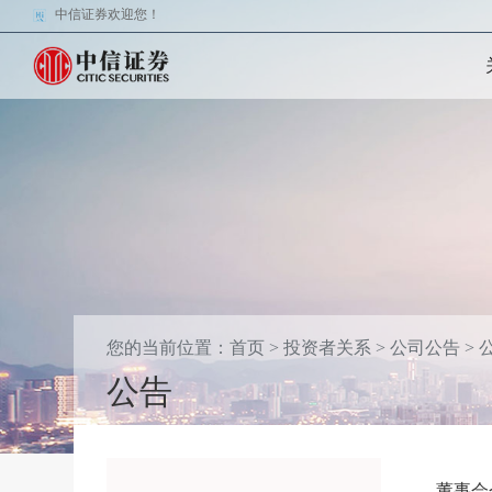
中信证券欢迎您！
您的当前位置：
首页
>
投资者关系
>
公司公告
>
公告
董事会