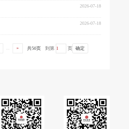
2026-07-18
2026-07-18
...
»
共50页
到第
页
确定