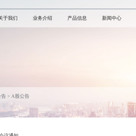
关于我们
业务介绍
产品信息
新闻中心
公告
>
A股公告
会议通知