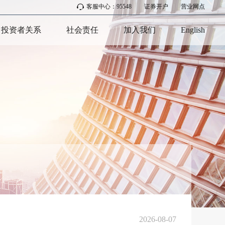
客服中心：95548
|
证券开户
|
营业网点
投资者关系
社会责任
加入我们
English
2026-08-07