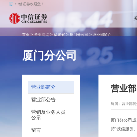
中信证券欢迎您！
>
>
>
>
首页
营业网点
福建省
厦门分公司
营业部简介
厦门分公司
营业部
营业部简介
营业部公告
所属：营业部
营销及业务人员
公示
厦门分公司成
持“诚信服务
留言