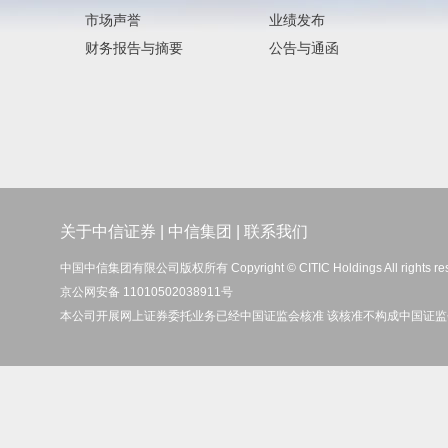
市场声誉
业绩发布
财务报告与摘要
公告与通函
关于中信证券
|
中信集团
|
联系我们
中国中信集团有限公司版权所有 Copyright © CITIC Holdings All rights re
京公网安备 11010502038911号
本公司开展网上证券委托业务已经中国证监会核准 该核准不构成中国证