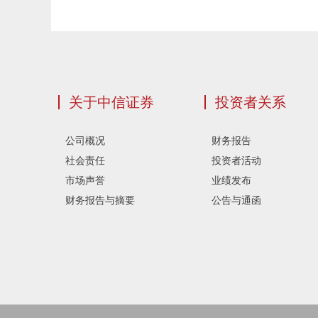
关于中信证券
投资者关系
公司概况
财务报告
社会责任
投资者活动
市场声誉
业绩发布
财务报告与摘要
公告与通函