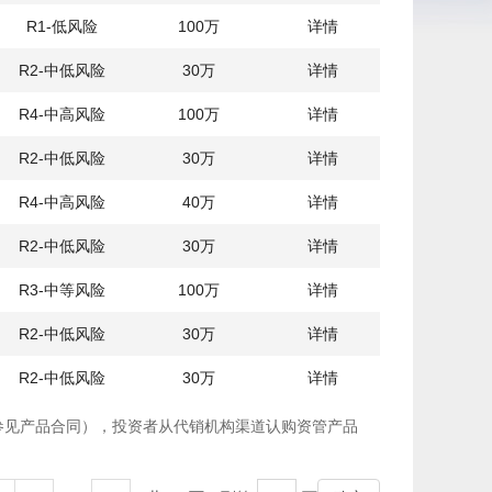
R1-低风险
100万
详情
R2-中低风险
30万
详情
R4-中高风险
100万
详情
R2-中低风险
30万
详情
R4-中高风险
40万
详情
R2-中低风险
30万
详情
R3-中等风险
100万
详情
R2-中低风险
30万
详情
R2-中低风险
30万
详情
参见产品合同），投资者从代销机构渠道认购资管产品