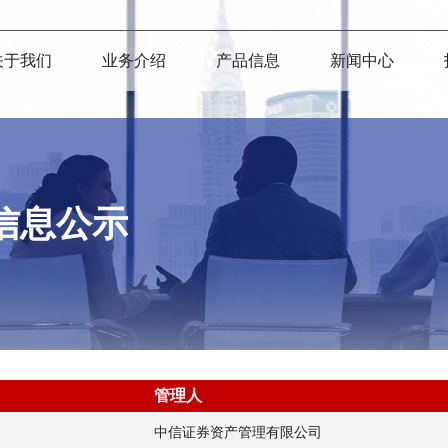
关于我们
业务介绍
产品信息
新闻中心
信息公示
管理人
中信证券资产管理有限公司