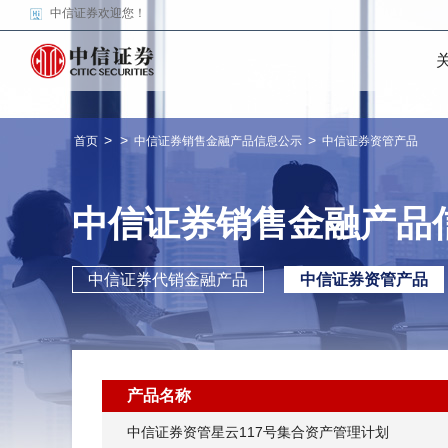
中信证券欢迎您！
>
>
>
首页
中信证券销售金融产品信息公示
中信证券资管产品
中信证券销售金融产品
中信证券代销金融产品
中信证券资管产品
产品名称
中信证券资管星云117号集合资产管理计划