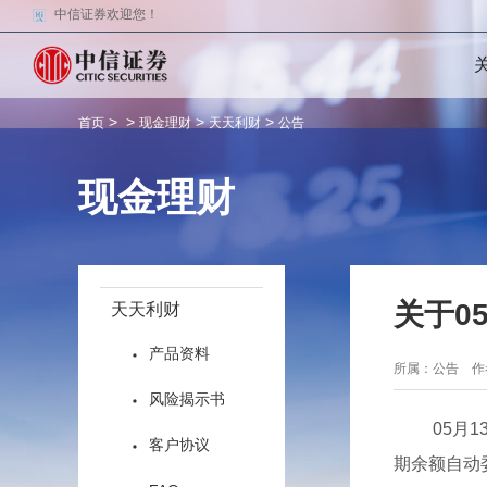
中信证券欢迎您！
>
>
>
>
首页
现金理财
天天利财
公告
现金理财
关于0
天天利财
产品资料
所属：公告 
风险揭示书
05月
客户协议
期余额自动委