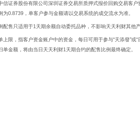
中信证券股份有限公司深圳证券交易所质押式报价回购交易客户
例为0.8739，单客户参与金额请以交易系统的成交流水为准。
售只适用于1天期余额自动委托品种，不影响天天利财其他
限，指客户资金账户中的资金，每日可用于参与“天添發”或“
扫单金额，将由当日天天利财1天期合约的配售比例最终确定。