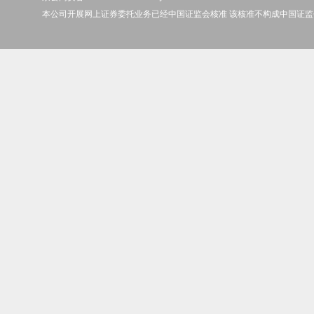
本公司开展网上证券委托业务已经中国证监会核准 该核准不构成中国证