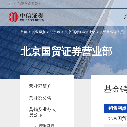
中信证券欢迎您！
>
>
>
>
首页
营业网点
北京市
北京国贸证券营业部
营销及业务人员公
北京国贸证券营业部
营业部简介
基金
营业部公告
销售网点
营销及业务人
员公示
北京国贸
理财经理