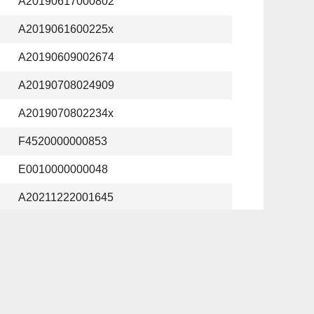
A20190617000802
A2019061600225x
A20190609002674
A20190708024909
A2019070802234x
F4520000000853
E0010000000048
A20211222001645
A20190702025938
A20230323012379
A20230711007522
A20240116003759