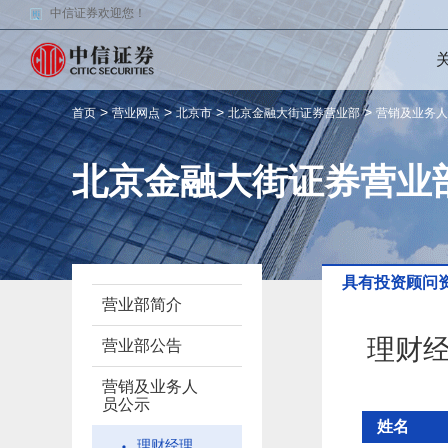
中信证券欢迎您！
>
>
>
>
首页
营业网点
北京市
北京金融大街证券营业部
营销及业务人
北京金融大街证券营业
具有投资顾问
营业部简介
理财
营业部公告
营销及业务人
员公示
姓名
理财经理