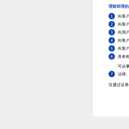
理财经理的
1
向客
2
向客
3
向用
4
向客
5
向客
6
具有
可从
7
法律
仅通过证券