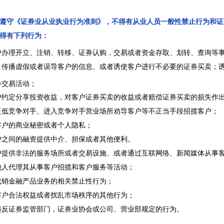
遵守《证券业从业执业行为准则》，不得有从业人员一般性禁止行为和证
得有下列行为：
户办理开立、注销、转移、证券认购，交易或者资金存取、划转、查询等
、传播虚假或者误导客户的信息、或者诱使客户进行不必要的证券买卖；
券交易活动；
户约定分享投资收益，对客户证券买卖的收益或者赔偿证券买卖的损失作
贬低竞争对手、进入竞争对手营业场所劝导客户等不正当手段招揽客户；
客户的商业秘密或者个人隐私；
户之间的融资提供中介、担保或者其他便利。
户提供非法的服务场所或者交易设施、或者通过互联网络、新闻媒体从事
他人代理其从事客户招揽和客户服务等活动；
代销金融产品业务的相关禁止性行为；
客户合法权益或者扰乱市场秩序的其他行为；
违反证券监管部门，证券业协会或公司、营业部规定的行为。