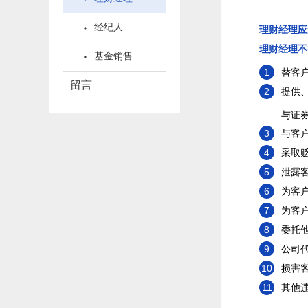
经纪人
理财经理应
理财经理不
基金销售
1
替客
留言
2
提供
与证
3
与客
4
采取
5
泄露
6
为客
7
为客
8
委托
9
公司
10
损害
11
其他