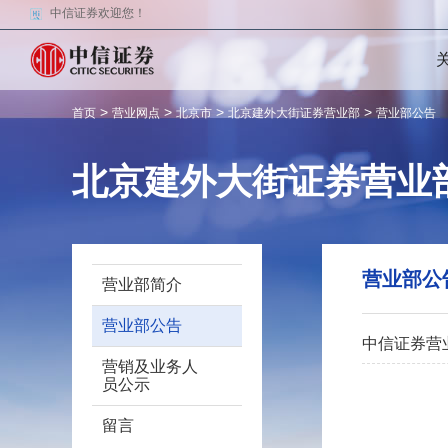
中信证券欢迎您！
>
>
>
>
首页
营业网点
北京市
北京建外大街证券营业部
营业部公告
北京建外大街证券营业
营业部公
营业部简介
营业部公告
中信证券营
营销及业务人
员公示
留言