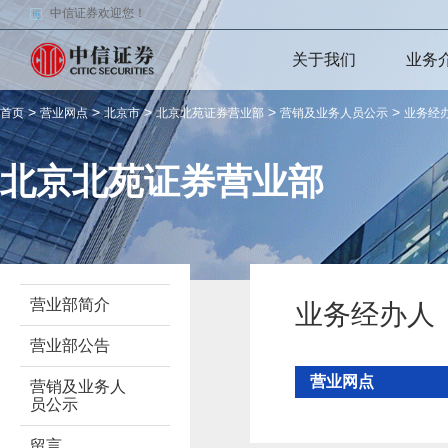
中信证券欢迎您！
关于我们
业务
>
>
>
>
>
首页
营业网点
北京市
北京北苑证券营业部
营销及业务人员公示
业务经
北京北苑证券营业部
营业部简介
业务经办人
营业部公告
营业网点
营销及业务人
员公示
留言