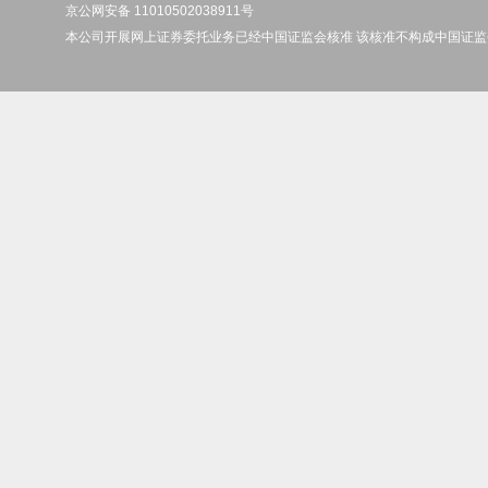
京公网安备 11010502038911号
本公司开展网上证券委托业务已经中国证监会核准 该核准不构成中国证