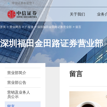
中信证券欢迎您！
关于我们
业务
>
>
>
>
首页
营业网点
广东省
深圳福田金田路证券营业部
留言
深圳福田金田路证券营业部
留言
营业部简介
营业部公告
营销及业务人
员公示
留言