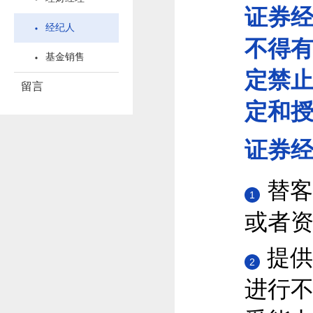
证券
经纪人
不得
基金销售
定禁
留言
定和
证券
替客
1
或者
提供
2
进行