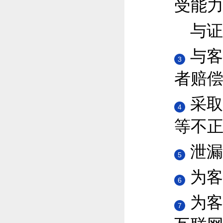
受能
与证
与客
3
者赔
采取
4
等不
泄漏
5
为客
6
为客
7