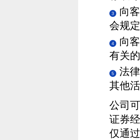
向客
3
会规
向客
4
有关
法律
5
其他
公司
证券
仅通