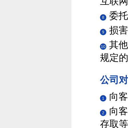
互联
委托
8
损害
9
其他
10
规定
公司
向客
1
向客
2
存取