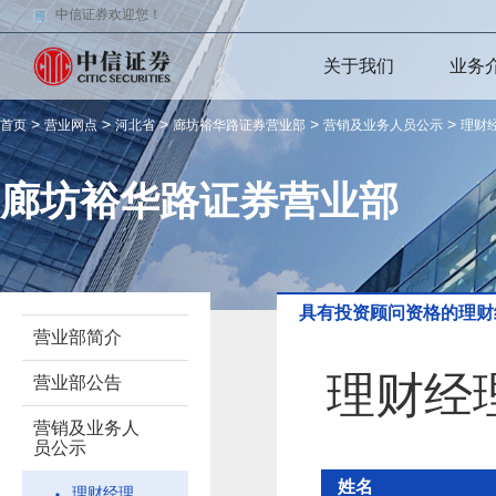
中信证券欢迎您！
关于我们
业务
>
>
>
>
>
首页
营业网点
河北省
廊坊裕华路证券营业部
营销及业务人员公示
理财
廊坊裕华路证券营业部
具有投资顾问资格的理财
营业部简介
理财经
营业部公告
营销及业务人
员公示
姓名
理财经理