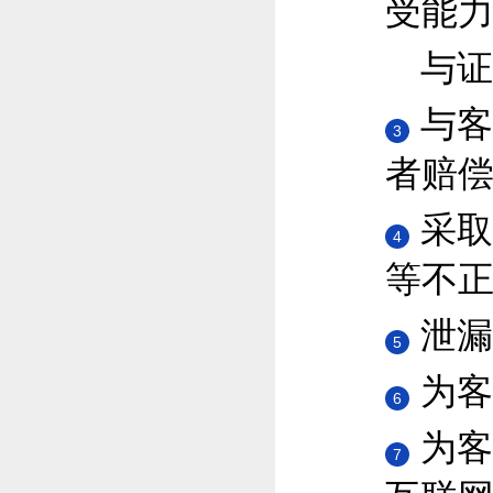
受能
与证
与客
3
者赔
采取
4
等不
泄漏
5
为客
6
为客
7