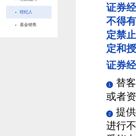
证券
经纪人
不得
基金销售
定禁
定和
证券
替客
1
或者
提供
2
进行