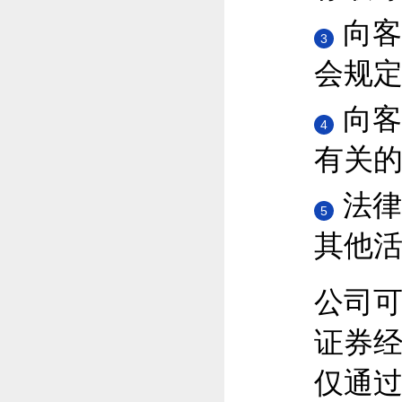
向客
3
会规
向客
4
有关
法律
5
其他
公司
证券
仅通