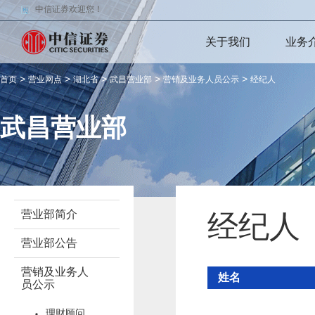
中信证券欢迎您！
关于我们
业务
>
>
>
>
>
首页
营业网点
湖北省
武昌营业部
营销及业务人员公示
经纪人
武昌营业部
营业部简介
经纪人
营业部公告
营销及业务人
姓名
员公示
理财顾问