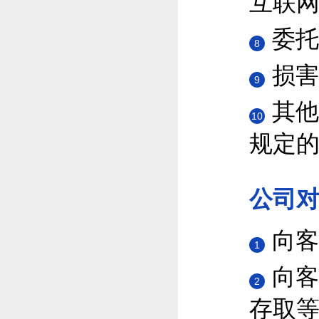
互联
委托
8
损害
9
其他
10
规定
公司
向客
1
向客
2
存取