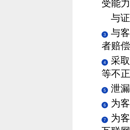
受能
与证
与客
3
者赔
采取
4
等不
泄漏
5
为客
6
为客
7