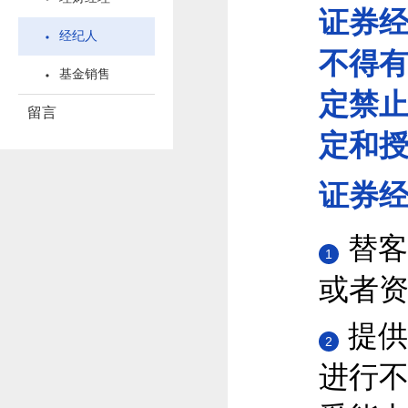
证券
经纪人
不得
基金销售
定禁
留言
定和
证券
替客
1
或者
提供
2
进行