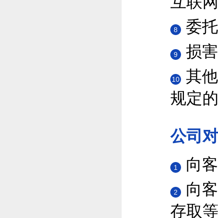
互联
委托
8
损害
9
其他
10
规定
公司
向客
1
向客
2
存取