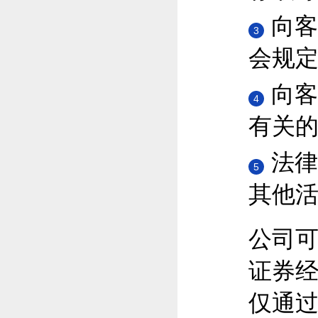
向客
3
会规
向客
4
有关
法律
5
其他
公司
证券
仅通