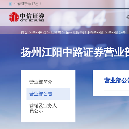
中信证券欢迎您！
>
>
>
>
首页
营业网点
江苏省
扬州江阳中路证券营业部
营业部公告
扬州江阳中路证券营业
营业部公
营业部简介
营业部公告
营销及业务人
员公示