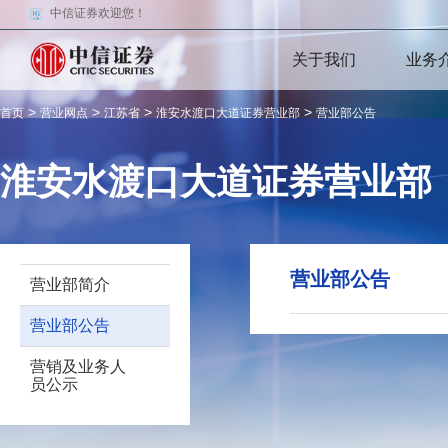
中信证券欢迎您！
关于我们
业务
>
>
>
>
首页
营业网点
江苏省
淮安水渡口大道证券营业部
营业部公告
淮安水渡口大道证券营业部
营业部公告
营业部简介
营业部公告
营销及业务人
员公示