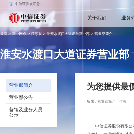
中信证券欢迎您！
关于我们
业务
>
>
>
>
首页
营业网点
江苏省
淮安水渡口大道证券营业部
营业部简介
淮安水渡口大道证券营业部
为您提供最
营业部简介
营业部公告
所属：营业部简介 作者
营销及业务人员
公示
中信证券股份有限公司淮安