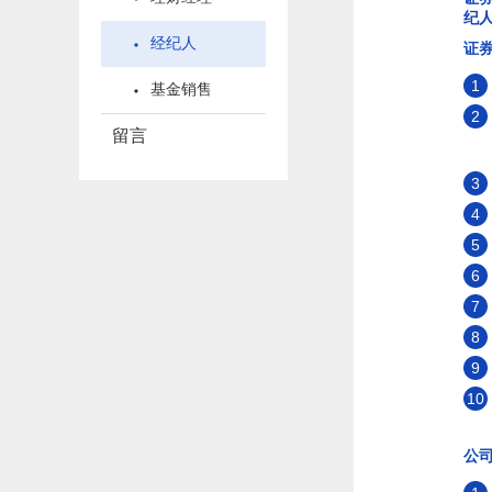
纪
经纪人
证
1
基金销售
2
留言
3
4
5
6
7
8
9
10
公