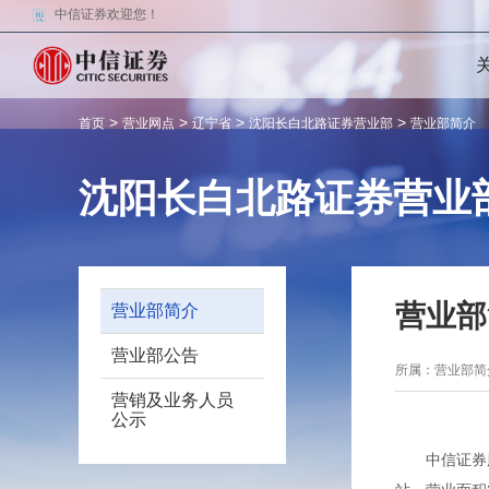
中信证券欢迎您！
>
>
>
>
首页
营业网点
辽宁省
沈阳长白北路证券营业部
营业部简介
沈阳长白北路证券营业
营业部
营业部简介
营业部公告
所属：营业部
营销及业务人员
公示
中信证券股份