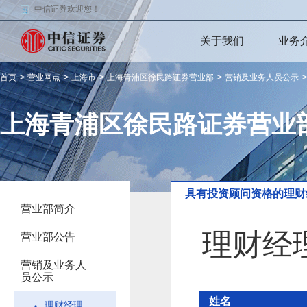
中信证券欢迎您！
关于我们
业务
>
>
>
>
首页
营业网点
上海市
上海青浦区徐民路证券营业部
营销及业务人员公示
上海青浦区徐民路证券营业
具有投资顾问资格的理财
营业部简介
理财经
营业部公告
营销及业务人
员公示
姓名
理财经理