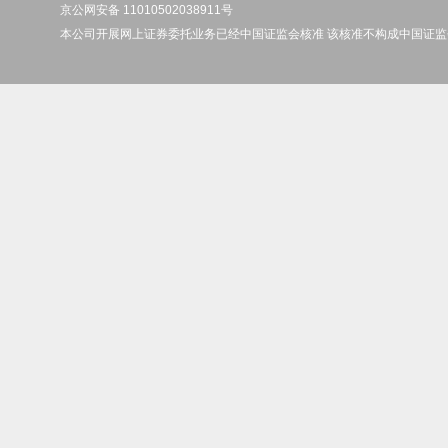
京公网安备 11010502038911号
本公司开展网上证券委托业务已经中国证监会核准 该核准不构成中国证