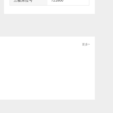
三板席位号
721800
更多>