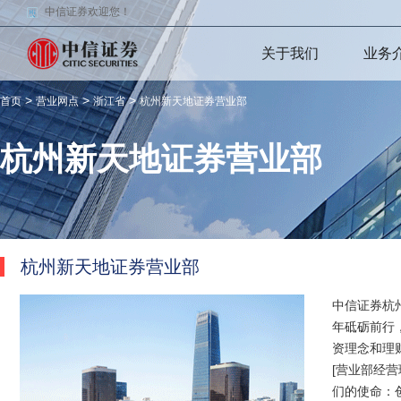
中信证券欢迎您！
关于我们
业务
>
>
>
首页
营业网点
浙江省
杭州新天地证券营业部
杭州新天地证券营业部
杭州新天地证券营业部
中信证券杭
年砥砺前行
资理念和理
[营业部经营
们的使命：创