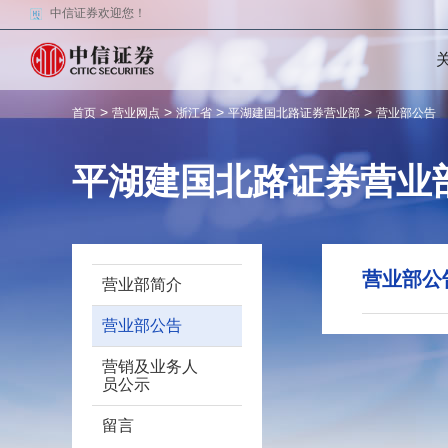
中信证券欢迎您！
>
>
>
>
首页
营业网点
浙江省
平湖建国北路证券营业部
营业部公告
平湖建国北路证券营业
营业部公
营业部简介
营业部公告
营销及业务人
员公示
留言