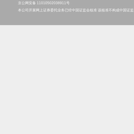
京公网安备 11010502038911号
本公司开展网上证券委托业务已经中国证监会核准 该核准不构成中国证