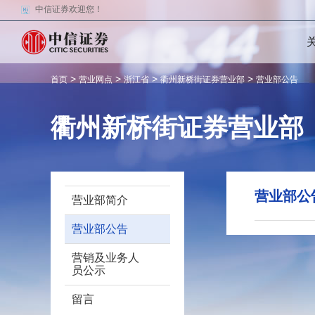
中信证券欢迎您！
>
>
>
>
首页
营业网点
浙江省
衢州新桥街证券营业部
营业部公告
衢州新桥街证券营业部
营业部公
营业部简介
营业部公告
营销及业务人
员公示
留言