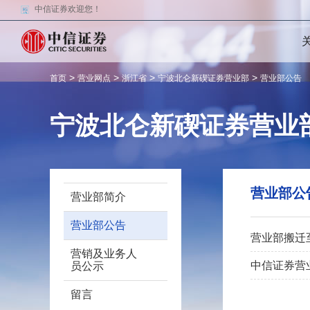
中信证券欢迎您！
>
>
>
>
首页
营业网点
浙江省
宁波北仑新碶证券营业部
营业部公告
宁波北仑新碶证券营业
营业部公
营业部简介
营业部公告
营业部搬迁
营销及业务人
中信证券营
员公示
留言