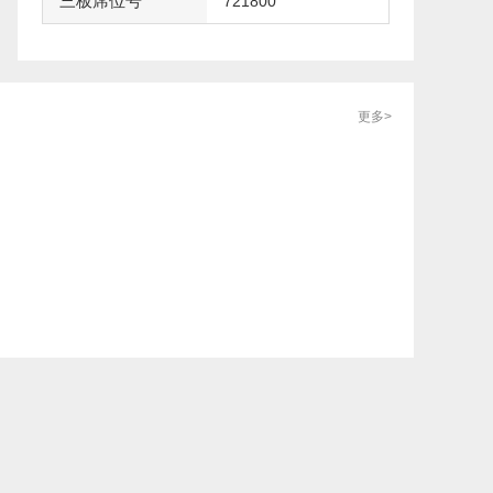
三板席位号
721800
更多>