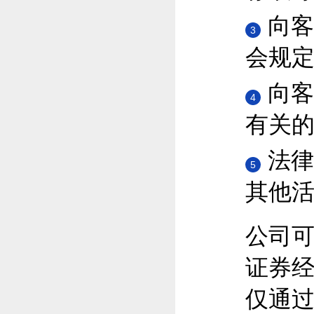
向客
3
会规
向客
4
有关
法律
5
其他
公司
证券
仅通