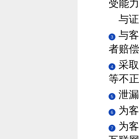
受能
与证
与客
3
者赔
采取
4
等不
泄漏
5
为客
6
为客
7