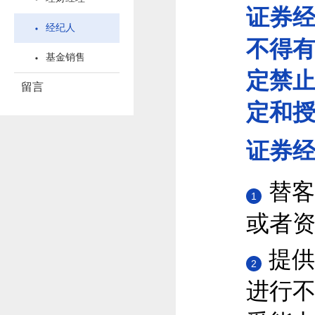
证券
经纪人
不得
基金销售
定禁
留言
定和
证券
替客
1
或者
提供
2
进行