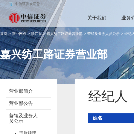
中信证券欢迎您！
关于我们
业务
>
>
>
>
>
首页
营业网点
浙江省
嘉兴纺工路证券营业部
营销及业务人员公示
经纪
嘉兴纺工路证券营业部
营业部简介
经纪人
营业部公告
营销及业务人
姓名
员公示
理财经理