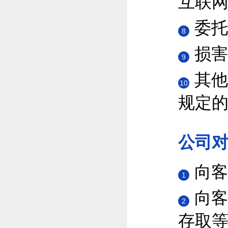
互联
委托
8
损害
9
其他
10
规定
公司
向客
1
向客
2
存取