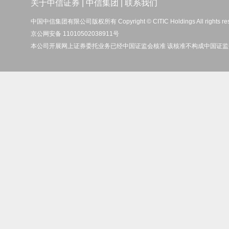
关于中信证券
|
中信集团
|
联系我们
中国中信集团有限公司版权所有 Copyright © CITIC Holdings All rights re
京公网安备 11010502038911号
本公司开展网上证券委托业务已经中国证监会核准 该核准不构成中国证