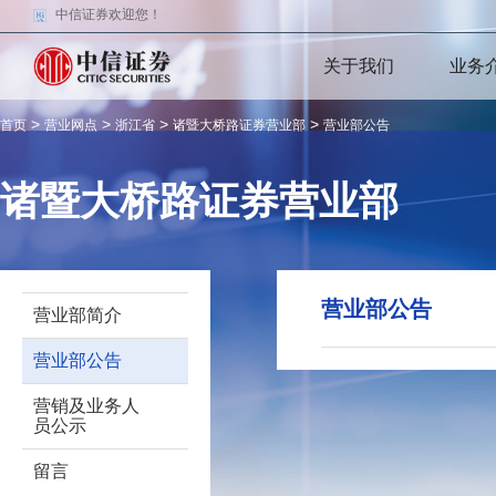
中信证券欢迎您！
关于我们
业务
>
>
>
>
首页
营业网点
浙江省
诸暨大桥路证券营业部
营业部公告
诸暨大桥路证券营业部
营业部公告
营业部简介
营业部公告
营销及业务人
员公示
留言