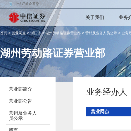
中信证券欢迎您！
关于我们
业务
>
>
>
>
>
首页
营业网点
浙江省
湖州劳动路证券营业部
营销及业务人员公示
业务
湖州劳动路证券营业部
营业部简介
业务经办人
营业部公告
营业网点
营销及业务人
员公示
留言