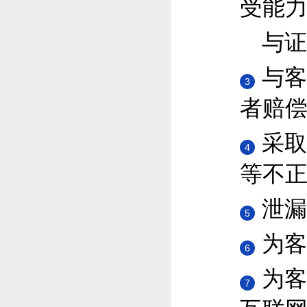
受能
与证
与客
3
者赔
采取
4
等不
泄漏
5
为客
6
为客
7