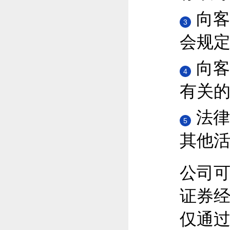
向客
3
会规
向客
4
有关
法律
5
其他
公司
证券
仅通