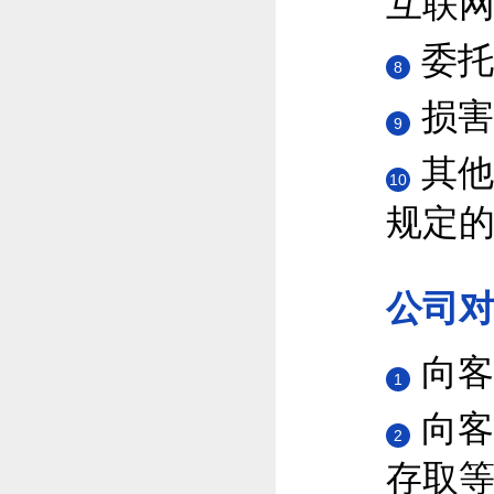
互联
委托
8
损害
9
其他
10
规定
公司
向客
1
向客
2
存取