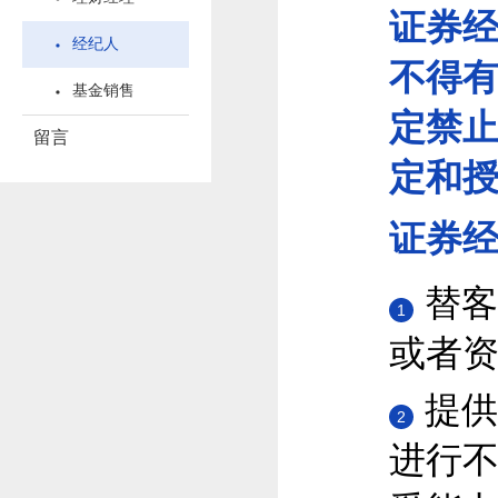
证券
经纪人
不得
基金销售
定禁
留言
定和
证券
替客
1
或者
提供
2
进行