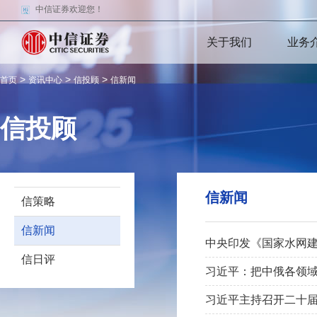
中信证券欢迎您！
关于我们
业务
>
>
>
首页
资讯中心
信投顾
信新闻
信投顾
信新闻
信策略
信新闻
中央印发《国家水网
信日评
习近平：把中俄各领
习近平主持召开二十