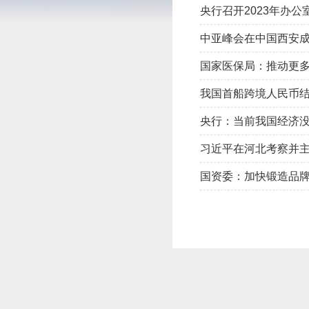
央行召开2023年办
中亚峰会在中国西安
国家医保局：推动更
我国首船跨境人民币
央行：当前我国经济
习近平在河北考察并
国资委：加快锻造品牌