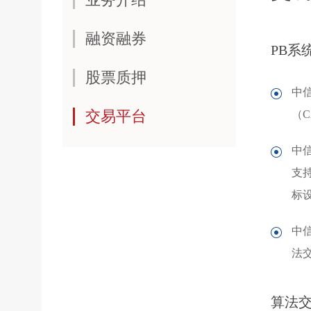
融资融券
PB系
股票质押
中
交易平台
（
中
支
标
中
法
算法