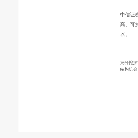
中信证券
高、可扩
器。
充分挖掘
结构机会