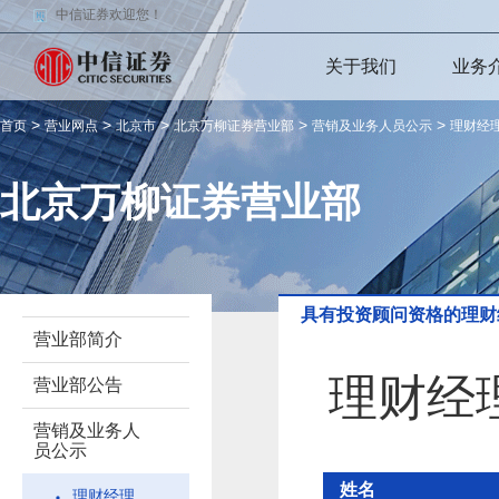
中信证券欢迎您！
关于我们
业务
>
>
>
>
>
首页
营业网点
北京市
北京万柳证券营业部
营销及业务人员公示
理财经
北京万柳证券营业部
具有投资顾问资格的理财
营业部简介
理财经
营业部公告
营销及业务人
员公示
姓名
理财经理