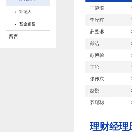
丰婉漪
经纪人
李泽辉
基金销售
薛昱琳
留言
戴洁
彭博翰
丁沁
张传东
赵悦
聂聪聪
理财经理