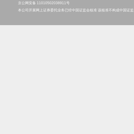
京公网安备 11010502038911号
本公司开展网上证券委托业务已经中国证监会核准 该核准不构成中国证