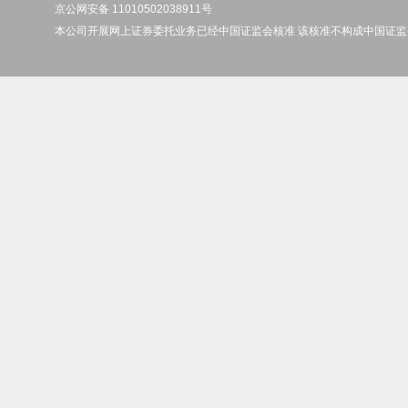
京公网安备 11010502038911号
本公司开展网上证券委托业务已经中国证监会核准 该核准不构成中国证