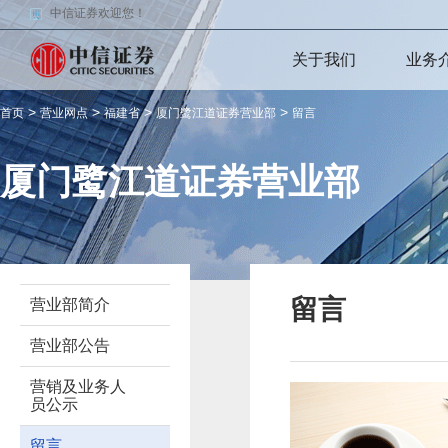
中信证券欢迎您！
关于我们
业务
>
>
>
>
首页
营业网点
福建省
厦门鹭江道证券营业部
留言
厦门鹭江道证券营业部
留言
营业部简介
营业部公告
营销及业务人
员公示
留言