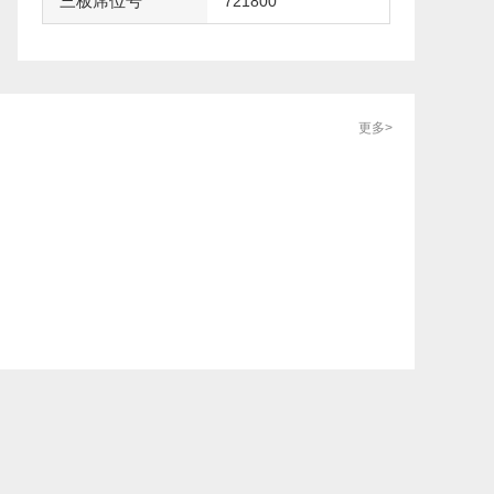
三板席位号
721800
更多>