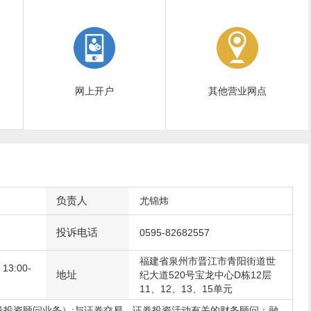
网上开户
其他营业网点
负责人
尤锦炜
投诉电话
0595-82682557
福建省泉州市晋江市青阳街道世
3:00-
地址
纪大道520号宝龙中心D栋12层
11、12、13、15单元
券投资顾问业务）;与证券交易、证券投资活动有关的财务顾问；融