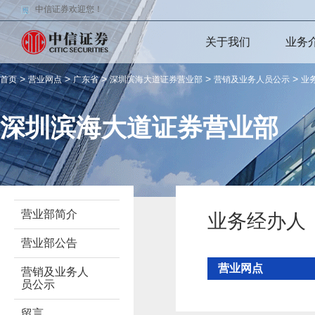
中信证券欢迎您！
关于我们
业务
>
>
>
>
>
首页
营业网点
广东省
深圳滨海大道证券营业部
营销及业务人员公示
业
深圳滨海大道证券营业部
营业部简介
业务经办人
营业部公告
营业网点
营销及业务人
员公示
留言