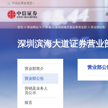
中信证券欢迎您！
>
>
>
>
首页
营业网点
广东省
深圳滨海大道证券营业部
营业部公告
深圳滨海大道证券营业
营业部公
营业部简介
营业部公告
营销及业务人
员公示
留言