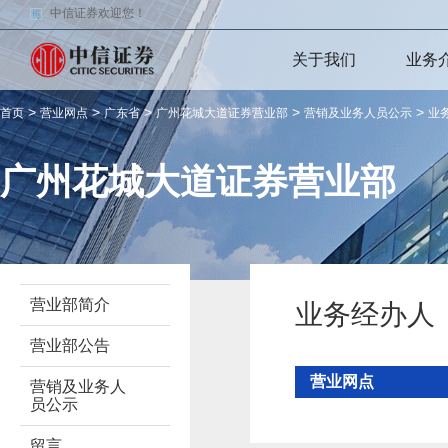
中信证券欢迎您！
关于我们
业务
>
>
>
>
>
首页
营业网点
广东省
广州花城大道证券营业部
营销及业务人员公示
业
广州花城大道证券营业部
营业部简介
业务经办人
营业部公告
营业网点
营销及业务人
员公示
留言